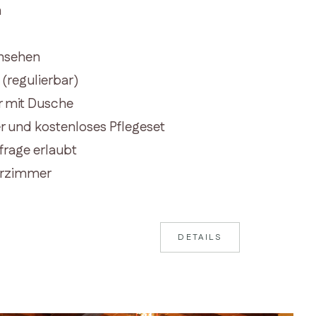
h
rnsehen
(regulierbar)
 mit Dusche
r und kostenloses Pflegeset
frage erlaubt
erzimmer
DETAILS