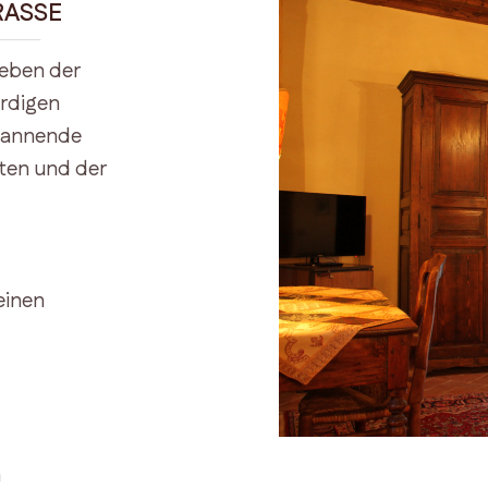
RASSE
eben der
erdigen
spannende
rten und der
einen
m