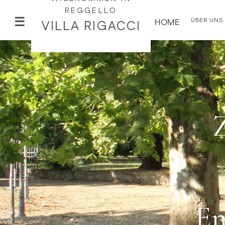
REGGELLO
☰
HOME
ÜBER UNS
VILLA RIGACCI
HOME
LAGE
UND
UMGEBUNG
UMWELT
&
NACHHALTIGKEIT
ZIMMER
&
SUITEN
Classic
Doppelzimmer
En
Superior
Zimmer