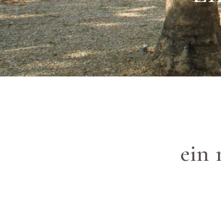
Deluxe
Zimmer
Superior
№
30
mit
Terrasse
Junior
Suite
№
8
mit
ein
Terrasse
Suite
N.
25
mit
Terrasse