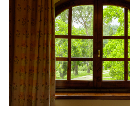
POOL
&
PARK
TOSKANA
KONTAKT
RESERVIEREN