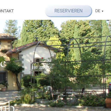
RESERVIEREN
ONTAKT
DE
e
d
aub