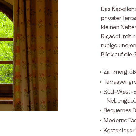
Das Kapellen
privater Terr
kleinen Neben
Rigacci, mit 
ruhige und e
Blick auf die 
Zimmergröß
Terrassengr
Süd-West-Sei
Nebengebäu
Bequemes Do
Moderne Ta
Kostenloser