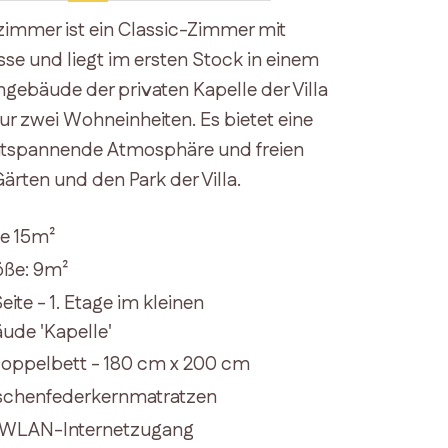
zimmer ist ein Classic-Zimmer mit
asse und liegt im ersten Stock in einem
gebäude der privaten Kapelle der Villa
nur zwei Wohneinheiten. Es bietet eine
ntspannende Atmosphäre und freien
Gärten und den Park der Villa.
e 15m²
öße: 9m²
te - 1. Etage im kleinen
de 'Kapelle'
ppelbett - 180 cm x 200 cm
schenfederkernmatratzen
 WLAN-Internetzugang