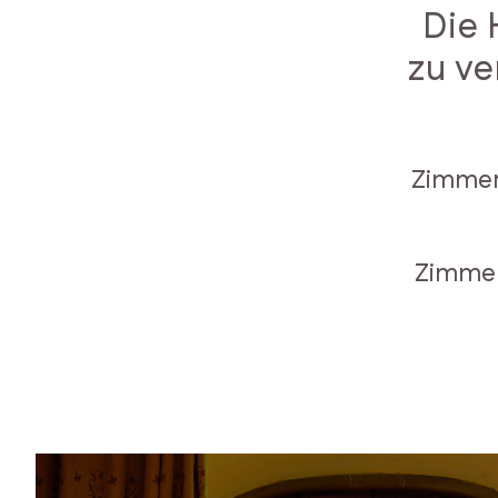
Die 
Suite
N.
zu v
5
mit
Terrasse
Suite
Zimmer 
n.
21-
14-
Zimmer
26
Classic
Zimmer
2.Etage
Zimmer
mit
Terrasse
RESTAURANT