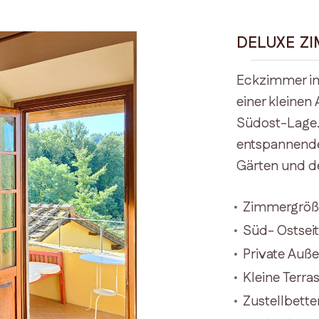
DELUXE ZI
Eckzimmer im
einer kleine
Südost-Lage. 
entspannende
Gärten und der
Zimmergröß
Süd- Ostseit
Private Auß
Kleine Terra
Zustellbette