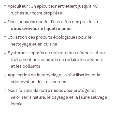
PISCINE
Apiculteur : Un apiculteur entretient jusqu'à 40
&
ruches sur notre propriété
PARQUE
Nous pouvons confier l'entretien des prairies à
VACANCES
deux chevaux et quatre ânes
EN
Utilisation des produits écologiques pour le
TOSCANE
nettoyage et en cuisine
ACCÈS
Systèmes séparés de collecte des déchets et de
&
traitement des eaux afin de réduire les déchets
CONTACT
et les polluants
Application de le recyclage, la réutilisation et la
RÉSERVER
préservation des ressources
Nous faisons de notre mieux pour protéger et
valoriser la nature, le paysage et la faune sauvage
locale