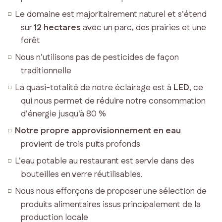
Suite
Le domaine est majoritairement naturel et s'étend
№
sur
12 hectares
avec un parc, des prairies et une
25
forêt
avec
Nous n'utilisons pas de pesticides de façon
terrasse
traditionnelle
Suite
n.
La quasi-totalité de notre éclairage est à
LED
, ce
21-
qui nous permet de réduire notre consommation
14-
d'énergie jusqu'à 80 %
26
Notre propre approvisionnement en eau
Chambre
provient de trois puits profonds
sous
pente
L'eau potable au restaurant est servie dans des
Chambres
bouteilles en verre réutilisables.
avec
Nous nous efforçons de proposer une sélection de
terrasse
produits alimentaires issus principalement de la
RESTAURANT
production locale