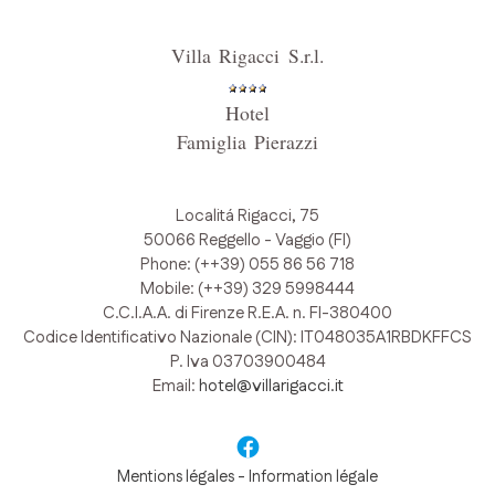
V
illa Rigacci S.r.l.
Hotel
Famiglia Pierazzi
Localitá Rigacci, 75
50066 Reggello - Vaggio (FI)
Phone: (++39) 055 86 56 718
Mobile: (++39) 329 5998444
C.C.I.A.A. di Firenze R.E.A. n. FI-380400
Codice Identificativo Nazionale (CIN): IT048035A1RBDKFFCS
P. Iva 03703900484
Email:
hotel@villarigacci.it
Mentions légales - Information légale