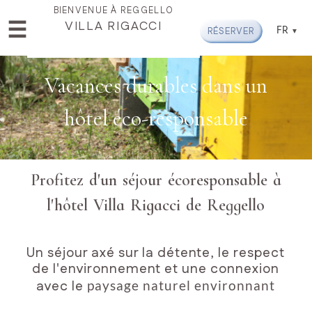
BIENVENUE À REGGELLO
☰
VILLA RIGACCI
FR
ACCUEIL
RÉSERVER
LOCALISATION
ET
Vacances durables dans un
ENVIRONS
hôtel
éco-responsable
ENVIRONNEMENT
ET
ÉCOLOGIE
Profitez d'un séjour écoresponsable à
CHAMBRE
l'hôtel Villa Rigacci de Reggello
ET
SUITES
Chambre
Un séjour axé sur la détente, le respect
Classic
de l'environnement et une connexion
avec le
paysage naturel environnant
Chambre
Superior