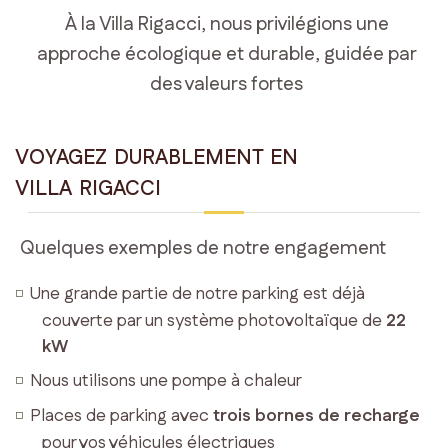
Chambre
À la Villa Rigacci, nous privilégions une
Deluxe
approche écologique et durable, guidée par
Superior
des valeurs fortes
№
30
avec
VOYAGEZ DURABLEMENT EN
terrasse
VILLA RIGACCI
Suite
Junior
№
Quelques exemples de notre engagement
8
avec
Une grande partie de notre parking est déjà
terrasse
couverte par un système photovoltaïque de
22
Suite
kW
№
Nous utilisons une pompe à chaleur
5
Places de parking avec
trois bornes de recharge
avec
terrasse
pour vos véhicules électriques